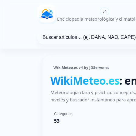
WikiMeteo.es
v4
Enciclopedia meteorológica y climatol
WikiMeteo.es v4 by JDServer.es
WikiMeteo.es
: e
Meteorología clara y práctica: concepto
niveles y buscador instantáneo para apre
Categorías
53