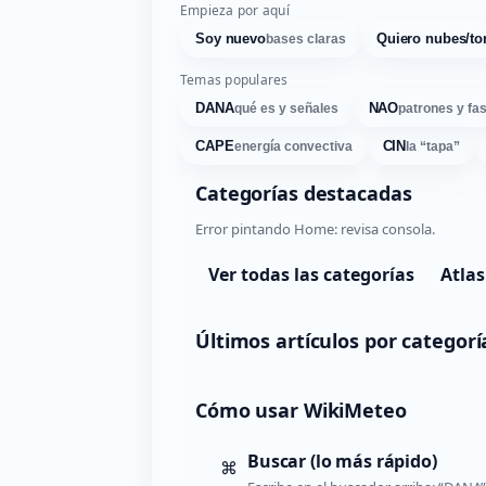
Empieza por aquí
Soy nuevo
Quiero nubes/to
bases claras
Temas populares
DANA
NAO
qué es y señales
patrones y fa
CAPE
CIN
energía convectiva
la “tapa”
Categorías destacadas
Error pintando Home: revisa consola.
Ver todas las categorías
Atlas
Últimos artículos por categorí
Cómo usar WikiMeteo
Buscar (lo más rápido)
⌘