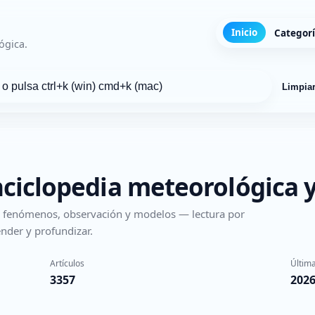
Inicio
Categor
ógica.
Limpia
nciclopedia meteorológica y
s, fenómenos, observación y modelos — lectura por
nder y profundizar.
Artículos
Última
3357
2026