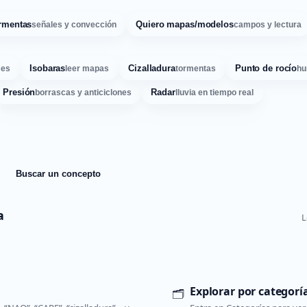
rmentas
Quiero mapas/modelos
señales y convección
campos y lectura
Isobaras
Cizalladura
Punto de rocío
ses
leer mapas
tormentas
hu
Presión
Radar
borrascas y anticiclones
lluvia en tiempo real
Buscar un concepto
a
L
Explorar por categorí
🗂️