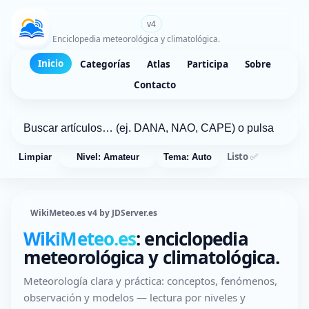
WikiMeteo.es
v4
Enciclopedia meteorológica y climatológica.
Inicio
Categorías
Atlas
Participa
Sobre
Contacto
Listo ✅
Limpiar
Nivel: Amateur
Tema: Auto
WikiMeteo.es v4 by JDServer.es
WikiMeteo.es
: enciclopedia
meteorológica y climatológica.
Meteorología clara y práctica: conceptos, fenómenos,
observación y modelos — lectura por niveles y