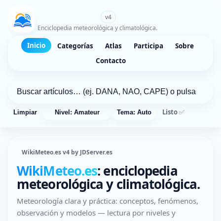
WikiMeteo.es
v4
Enciclopedia meteorológica y climatológica.
Inicio
Categorías
Atlas
Participa
Sobre
Contacto
Listo ✅
Limpiar
Nivel: Amateur
Tema: Auto
WikiMeteo.es v4 by JDServer.es
WikiMeteo.es
: enciclopedia
meteorológica y climatológica.
Meteorología clara y práctica: conceptos, fenómenos,
observación y modelos — lectura por niveles y