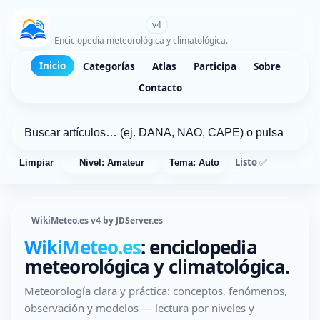
WikiMeteo.es
v4
Enciclopedia meteorológica y climatológica.
Inicio
Categorías
Atlas
Participa
Sobre
Contacto
Listo ✅
Limpiar
Nivel: Amateur
Tema: Auto
WikiMeteo.es v4 by JDServer.es
WikiMeteo.es
: enciclopedia
meteorológica y climatológica.
Meteorología clara y práctica: conceptos, fenómenos,
observación y modelos — lectura por niveles y