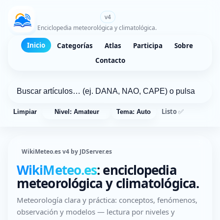
WikiMeteo.es
v4
Enciclopedia meteorológica y climatológica.
Inicio
Categorías
Atlas
Participa
Sobre
Contacto
Listo ✅
Limpiar
Nivel: Amateur
Tema: Auto
WikiMeteo.es v4 by JDServer.es
WikiMeteo.es
: enciclopedia
meteorológica y climatológica.
Meteorología clara y práctica: conceptos, fenómenos,
observación y modelos — lectura por niveles y