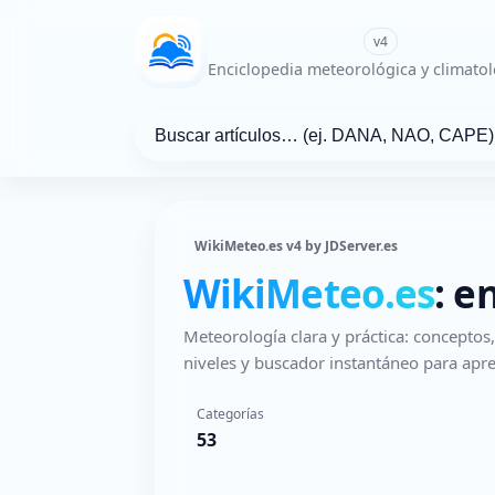
WikiMeteo.es
v4
Enciclopedia meteorológica y climatol
WikiMeteo.es v4 by JDServer.es
WikiMeteo.es
: e
Meteorología clara y práctica: concepto
niveles y buscador instantáneo para apre
Categorías
53