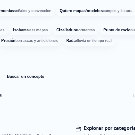
rmentas
Quiero mapas/modelos
señales y convección
campos y lectura
Isobaras
Cizalladura
Punto de rocío
ses
leer mapas
tormentas
hu
Presión
Radar
borrascas y anticiclones
lluvia en tiempo real
Buscar un concepto
a
L
Explorar por categorí
🗂️