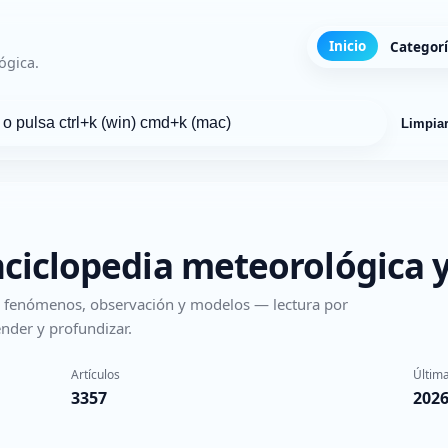
Inicio
Categor
ógica.
Limpia
nciclopedia meteorológica y
s, fenómenos, observación y modelos — lectura por
nder y profundizar.
Artículos
Última
3357
2026