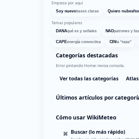
Empieza por aquí
Soy nuevo
Quiero nubes/to
bases claras
Temas populares
DANA
NAO
qué es y señales
patrones y fa
CAPE
CIN
energía convectiva
la “tapa”
Categorías destacadas
Error pintando Home: revisa consola.
Ver todas las categorías
Atlas
Últimos artículos por categorí
Cómo usar WikiMeteo
Buscar (lo más rápido)
⌘