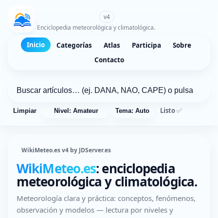
WikiMeteo.es
v4
Enciclopedia meteorológica y climatológica.
Inicio
Categorías
Atlas
Participa
Sobre
Contacto
Listo ✅
Limpiar
Nivel: Amateur
Tema: Auto
WikiMeteo.es v4 by JDServer.es
WikiMeteo.es
: enciclopedia
meteorológica y climatológica.
Meteorología clara y práctica: conceptos, fenómenos,
observación y modelos — lectura por niveles y