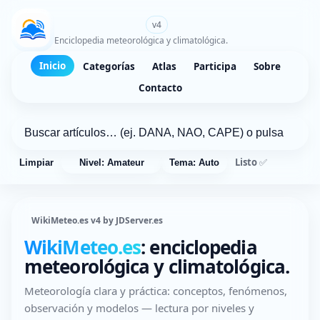
WikiMeteo.es
v4
Enciclopedia meteorológica y climatológica.
Inicio
Categorías
Atlas
Participa
Sobre
Contacto
Listo ✅
Limpiar
Nivel: Amateur
Tema: Auto
WikiMeteo.es v4 by JDServer.es
WikiMeteo.es
: enciclopedia
meteorológica y climatológica.
Meteorología clara y práctica: conceptos, fenómenos,
observación y modelos — lectura por niveles y