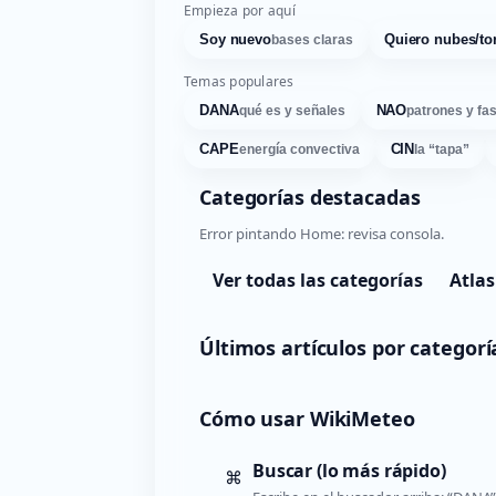
Empieza por aquí
Soy nuevo
Quiero nubes/to
bases claras
Temas populares
DANA
NAO
qué es y señales
patrones y fa
CAPE
CIN
energía convectiva
la “tapa”
Categorías destacadas
Error pintando Home: revisa consola.
Ver todas las categorías
Atlas
Últimos artículos por categorí
Cómo usar WikiMeteo
Buscar (lo más rápido)
⌘