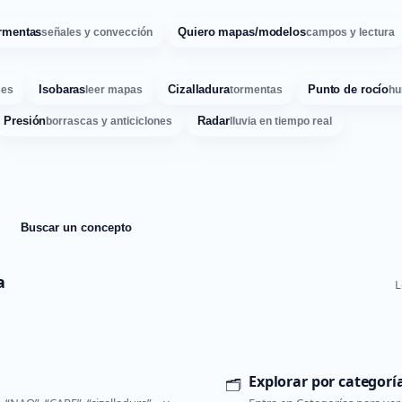
rmentas
Quiero mapas/modelos
señales y convección
campos y lectura
Isobaras
Cizalladura
Punto de rocío
ses
leer mapas
tormentas
hu
Presión
Radar
borrascas y anticiclones
lluvia en tiempo real
Buscar un concepto
a
L
Explorar por categorí
🗂️