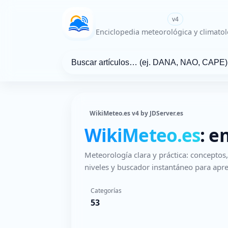
WikiMeteo.es
v4
Enciclopedia meteorológica y climatol
WikiMeteo.es v4 by JDServer.es
WikiMeteo.es
: e
Meteorología clara y práctica: concepto
niveles y buscador instantáneo para apre
Categorías
53