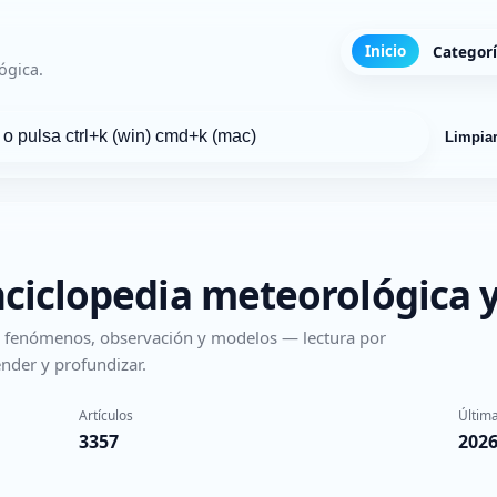
Inicio
Categor
ógica.
Limpia
nciclopedia meteorológica y
s, fenómenos, observación y modelos — lectura por
nder y profundizar.
Artículos
Última
3357
2026