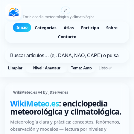
WikiMeteo.es
v4
Enciclopedia meteorológica y climatológica.
Inicio
Categorías
Atlas
Participa
Sobre
Contacto
Listo ✅
Limpiar
Nivel: Amateur
Tema: Auto
WikiMeteo.es v4 by JDServer.es
WikiMeteo.es
: enciclopedia
meteorológica y climatológica.
Meteorología clara y práctica: conceptos, fenómenos,
observación y modelos — lectura por niveles y