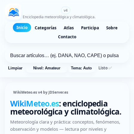
WikiMeteo.es
v4
Enciclopedia meteorológica y climatológica.
Inicio
Categorías
Atlas
Participa
Sobre
Contacto
Listo ✅
Limpiar
Nivel: Amateur
Tema: Auto
WikiMeteo.es v4 by JDServer.es
WikiMeteo.es
: enciclopedia
meteorológica y climatológica.
Meteorología clara y práctica: conceptos, fenómenos,
observación y modelos — lectura por niveles y