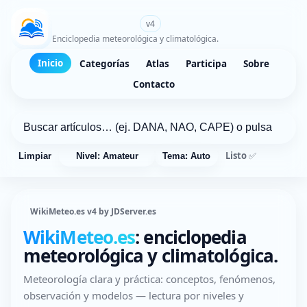
WikiMeteo.es
v4
Enciclopedia meteorológica y climatológica.
Inicio
Categorías
Atlas
Participa
Sobre
Contacto
Listo ✅
Limpiar
Nivel: Amateur
Tema: Auto
WikiMeteo.es v4 by JDServer.es
WikiMeteo.es
: enciclopedia
meteorológica y climatológica.
Meteorología clara y práctica: conceptos, fenómenos,
observación y modelos — lectura por niveles y