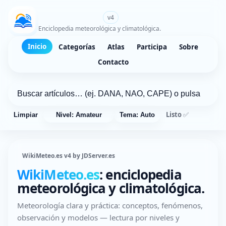
WikiMeteo.es
v4
Enciclopedia meteorológica y climatológica.
Inicio
Categorías
Atlas
Participa
Sobre
Contacto
Listo ✅
Limpiar
Nivel: Amateur
Tema: Auto
WikiMeteo.es v4 by JDServer.es
WikiMeteo.es
: enciclopedia
meteorológica y climatológica.
Meteorología clara y práctica: conceptos, fenómenos,
observación y modelos — lectura por niveles y