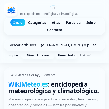
WikiMeteo.es
v4
Enciclopedia meteorológica y climatológica.
Inicio
Categorías
Atlas
Participa
Sobre
Contacto
Listo ✅
Limpiar
Nivel: Amateur
Tema: Auto
WikiMeteo.es v4 by JDServer.es
WikiMeteo.es
: enciclopedia
meteorológica y climatológica.
Meteorología clara y práctica: conceptos, fenómenos,
observación y modelos — lectura por niveles y