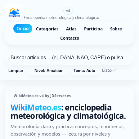
WikiMeteo.es
v4
Enciclopedia meteorológica y climatológica.
Inicio
Categorías
Atlas
Participa
Sobre
Contacto
Listo ✅
Limpiar
Nivel: Amateur
Tema: Auto
WikiMeteo.es v4 by JDServer.es
WikiMeteo.es
: enciclopedia
meteorológica y climatológica.
Meteorología clara y práctica: conceptos, fenómenos,
observación y modelos — lectura por niveles y