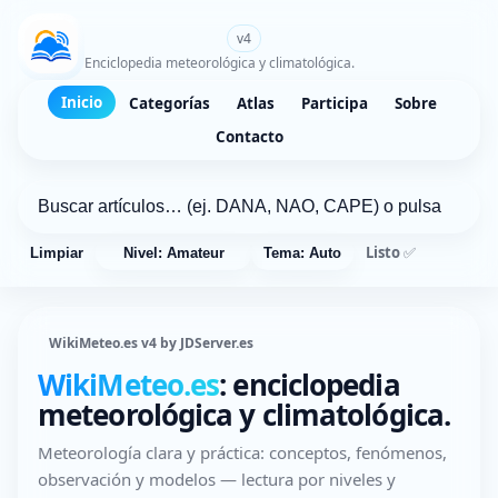
WikiMeteo.es
v4
Enciclopedia meteorológica y climatológica.
Inicio
Categorías
Atlas
Participa
Sobre
Contacto
Listo ✅
Limpiar
Nivel: Amateur
Tema: Auto
WikiMeteo.es v4 by JDServer.es
WikiMeteo.es
: enciclopedia
meteorológica y climatológica.
Meteorología clara y práctica: conceptos, fenómenos,
observación y modelos — lectura por niveles y