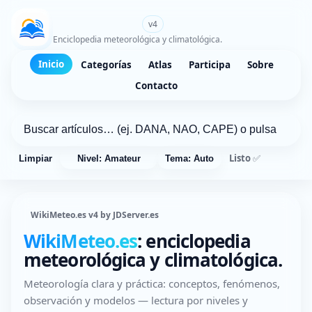
WikiMeteo.es
v4
Enciclopedia meteorológica y climatológica.
Inicio
Categorías
Atlas
Participa
Sobre
Contacto
Listo ✅
Limpiar
Nivel: Amateur
Tema: Auto
WikiMeteo.es v4 by JDServer.es
WikiMeteo.es
: enciclopedia
meteorológica y climatológica.
Meteorología clara y práctica: conceptos, fenómenos,
observación y modelos — lectura por niveles y