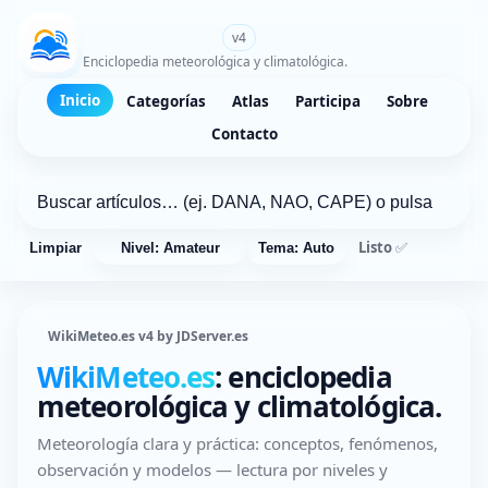
WikiMeteo.es
v4
Enciclopedia meteorológica y climatológica.
Inicio
Categorías
Atlas
Participa
Sobre
Contacto
Listo ✅
Limpiar
Nivel: Amateur
Tema: Auto
WikiMeteo.es v4 by JDServer.es
WikiMeteo.es
: enciclopedia
meteorológica y climatológica.
Meteorología clara y práctica: conceptos, fenómenos,
observación y modelos — lectura por niveles y