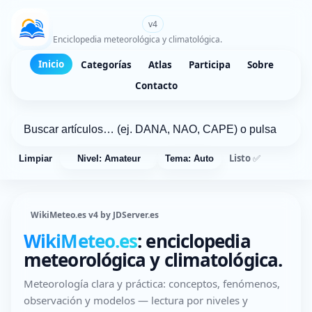
WikiMeteo.es
v4
Enciclopedia meteorológica y climatológica.
Inicio
Categorías
Atlas
Participa
Sobre
Contacto
Listo ✅
Limpiar
Nivel: Amateur
Tema: Auto
WikiMeteo.es v4 by JDServer.es
WikiMeteo.es
: enciclopedia
meteorológica y climatológica.
Meteorología clara y práctica: conceptos, fenómenos,
observación y modelos — lectura por niveles y