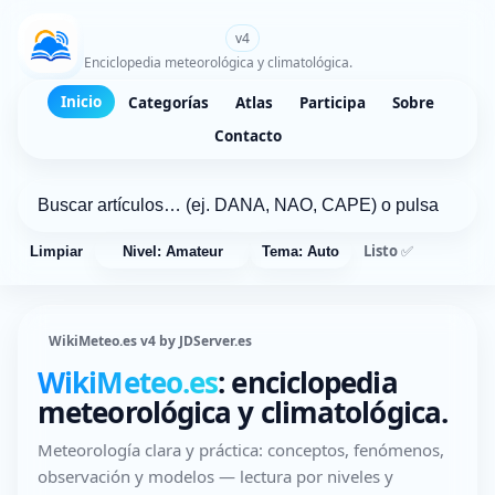
WikiMeteo.es
v4
Enciclopedia meteorológica y climatológica.
Inicio
Categorías
Atlas
Participa
Sobre
Contacto
Listo ✅
Limpiar
Nivel: Amateur
Tema: Auto
WikiMeteo.es v4 by JDServer.es
WikiMeteo.es
: enciclopedia
meteorológica y climatológica.
Meteorología clara y práctica: conceptos, fenómenos,
observación y modelos — lectura por niveles y