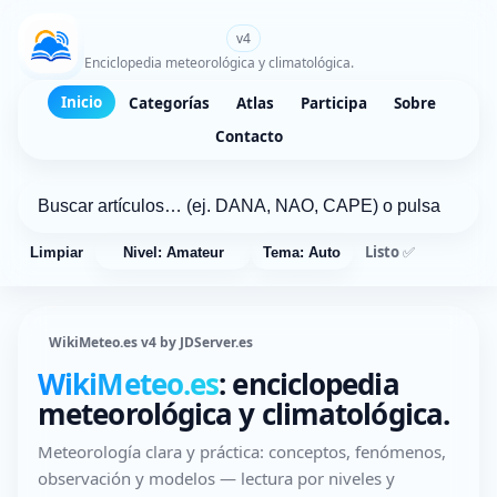
WikiMeteo.es
v4
Enciclopedia meteorológica y climatológica.
Inicio
Categorías
Atlas
Participa
Sobre
Contacto
Listo ✅
Limpiar
Nivel: Amateur
Tema: Auto
WikiMeteo.es v4 by JDServer.es
WikiMeteo.es
: enciclopedia
meteorológica y climatológica.
Meteorología clara y práctica: conceptos, fenómenos,
observación y modelos — lectura por niveles y