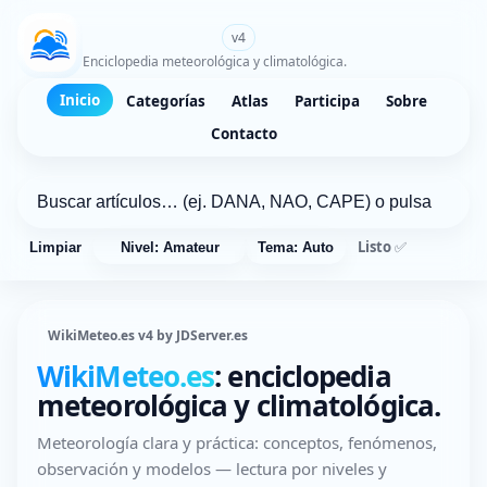
WikiMeteo.es
v4
Enciclopedia meteorológica y climatológica.
Inicio
Categorías
Atlas
Participa
Sobre
Contacto
Listo ✅
Limpiar
Nivel: Amateur
Tema: Auto
WikiMeteo.es v4 by JDServer.es
WikiMeteo.es
: enciclopedia
meteorológica y climatológica.
Meteorología clara y práctica: conceptos, fenómenos,
observación y modelos — lectura por niveles y