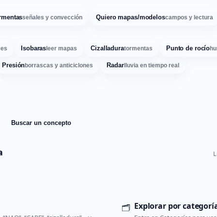
rmentas
Quiero mapas/modelos
señales y convección
campos y lectura
Isobaras
Cizalladura
Punto de rocío
ses
leer mapas
tormentas
hu
Presión
Radar
borrascas y anticiclones
lluvia en tiempo real
Buscar un concepto
a
L
Explorar por categorí
🗂️