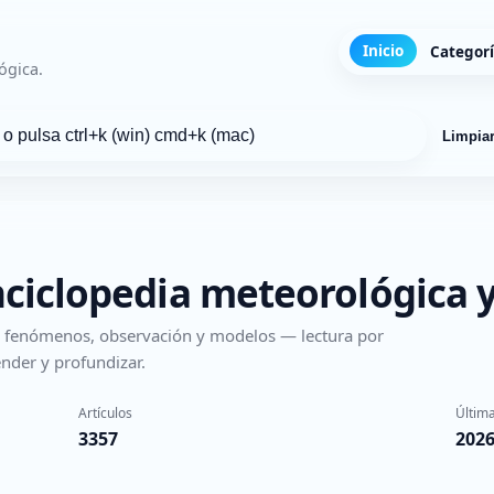
Inicio
Categor
ógica.
Limpia
nciclopedia meteorológica y
s, fenómenos, observación y modelos — lectura por
nder y profundizar.
Artículos
Última
3357
2026