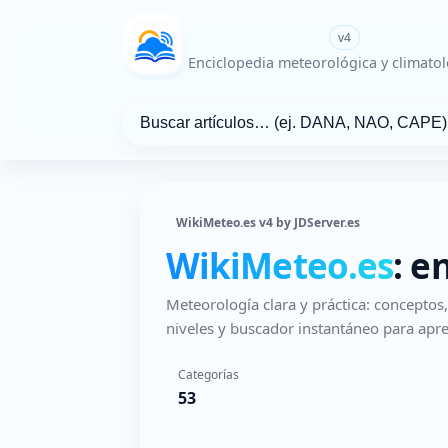
WikiMeteo.es
v4
Enciclopedia meteorológica y climatol
WikiMeteo.es v4 by JDServer.es
WikiMeteo.es
: e
Meteorología clara y práctica: concepto
niveles y buscador instantáneo para apre
Categorías
53