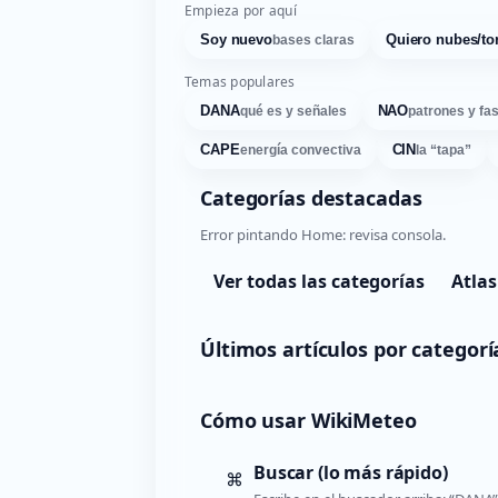
Empieza por aquí
Soy nuevo
Quiero nubes/to
bases claras
Temas populares
DANA
NAO
qué es y señales
patrones y fa
CAPE
CIN
energía convectiva
la “tapa”
Categorías destacadas
Error pintando Home: revisa consola.
Ver todas las categorías
Atlas
Últimos artículos por categorí
Cómo usar WikiMeteo
Buscar (lo más rápido)
⌘