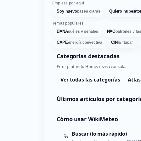
Empieza por aquí
Soy nuevo
Quiero nubes/to
bases claras
Temas populares
DANA
NAO
qué es y señales
patrones y fa
CAPE
CIN
energía convectiva
la “tapa”
Categorías destacadas
Error pintando Home: revisa consola.
Ver todas las categorías
Atlas
Últimos artículos por categorí
Cómo usar WikiMeteo
Buscar (lo más rápido)
⌘