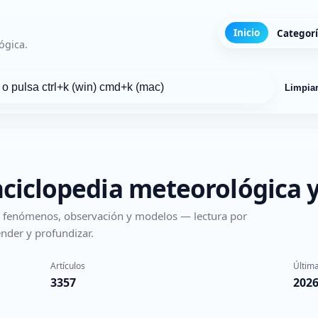
Inicio
Categor
ógica.
Limpia
nciclopedia meteorológica y
s, fenómenos, observación y modelos — lectura por
nder y profundizar.
Artículos
Última
3357
2026