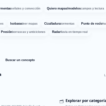
rmentas
Quiero mapas/modelos
señales y convección
campos y lectura
Isobaras
Cizalladura
Punto de rocío
ses
leer mapas
tormentas
hu
Presión
Radar
borrascas y anticiclones
lluvia en tiempo real
Buscar un concepto
a
L
Explorar por categorí
🗂️