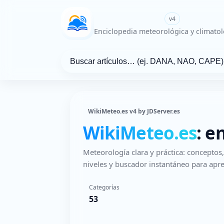
WikiMeteo.es
v4
Enciclopedia meteorológica y climatol
WikiMeteo.es v4 by JDServer.es
WikiMeteo.es
: e
Meteorología clara y práctica: concepto
niveles y buscador instantáneo para apre
Categorías
53