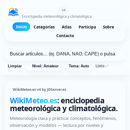
WikiMeteo.es
v4
Enciclopedia meteorológica y climatológica.
Inicio
Categorías
Atlas
Participa
Sobre
Contacto
Listo ✅
Limpiar
Nivel: Amateur
Tema: Auto
WikiMeteo.es v4 by JDServer.es
WikiMeteo.es
: enciclopedia
meteorológica y climatológica.
Meteorología clara y práctica: conceptos, fenómenos,
observación y modelos — lectura por niveles y