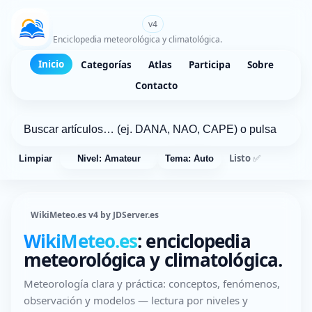
WikiMeteo.es
v4
Enciclopedia meteorológica y climatológica.
Inicio
Categorías
Atlas
Participa
Sobre
Contacto
Listo ✅
Limpiar
Nivel: Amateur
Tema: Auto
WikiMeteo.es v4 by JDServer.es
WikiMeteo.es
: enciclopedia
meteorológica y climatológica.
Meteorología clara y práctica: conceptos, fenómenos,
observación y modelos — lectura por niveles y