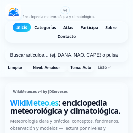
WikiMeteo.es
v4
Enciclopedia meteorológica y climatológica.
Inicio
Categorías
Atlas
Participa
Sobre
Contacto
Listo ✅
Limpiar
Nivel: Amateur
Tema: Auto
WikiMeteo.es v4 by JDServer.es
WikiMeteo.es
: enciclopedia
meteorológica y climatológica.
Meteorología clara y práctica: conceptos, fenómenos,
observación y modelos — lectura por niveles y