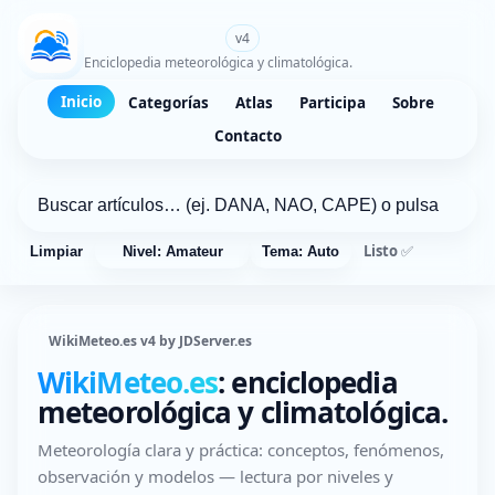
WikiMeteo.es
v4
Enciclopedia meteorológica y climatológica.
Inicio
Categorías
Atlas
Participa
Sobre
Contacto
Listo ✅
Limpiar
Nivel: Amateur
Tema: Auto
WikiMeteo.es v4 by JDServer.es
WikiMeteo.es
: enciclopedia
meteorológica y climatológica.
Meteorología clara y práctica: conceptos, fenómenos,
observación y modelos — lectura por niveles y