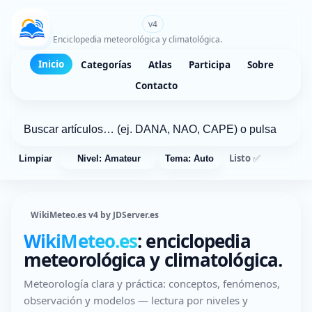
WikiMeteo.es
v4
Enciclopedia meteorológica y climatológica.
Inicio
Categorías
Atlas
Participa
Sobre
Contacto
Listo ✅
Limpiar
Nivel: Amateur
Tema: Auto
WikiMeteo.es v4 by JDServer.es
WikiMeteo.es
: enciclopedia
meteorológica y climatológica.
Meteorología clara y práctica: conceptos, fenómenos,
observación y modelos — lectura por niveles y