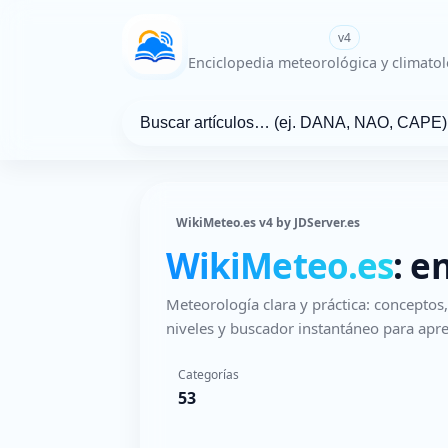
WikiMeteo.es
v4
Enciclopedia meteorológica y climatol
WikiMeteo.es v4 by JDServer.es
WikiMeteo.es
: e
Meteorología clara y práctica: concepto
niveles y buscador instantáneo para apre
Categorías
53