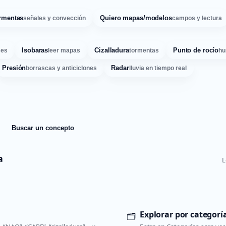
rmentas
Quiero mapas/modelos
señales y convección
campos y lectura
Isobaras
Cizalladura
Punto de rocío
ses
leer mapas
tormentas
hu
Presión
Radar
borrascas y anticiclones
lluvia en tiempo real
Buscar un concepto
a
L
Explorar por categorí
🗂️