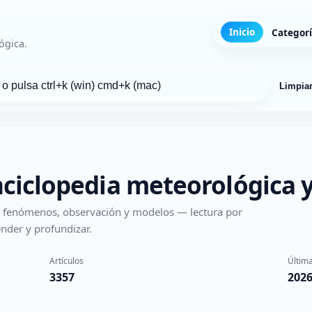
Inicio
Categor
ógica.
Limpia
nciclopedia meteorológica y
s, fenómenos, observación y modelos — lectura por
nder y profundizar.
Artículos
Última
3357
2026