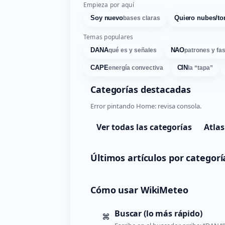
Empieza por aquí
Soy nuevo
Quiero nubes/to
bases claras
Temas populares
DANA
NAO
qué es y señales
patrones y fa
CAPE
CIN
energía convectiva
la “tapa”
Categorías destacadas
Error pintando Home: revisa consola.
Ver todas las categorías
Atlas
Últimos artículos por categorí
Cómo usar WikiMeteo
Buscar (lo más rápido)
⌘