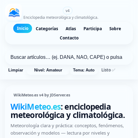
WikiMeteo.es
v4
Enciclopedia meteorológica y climatológica.
Inicio
Categorías
Atlas
Participa
Sobre
Contacto
Listo ✅
Limpiar
Nivel: Amateur
Tema: Auto
WikiMeteo.es v4 by JDServer.es
WikiMeteo.es
: enciclopedia
meteorológica y climatológica.
Meteorología clara y práctica: conceptos, fenómenos,
observación y modelos — lectura por niveles y