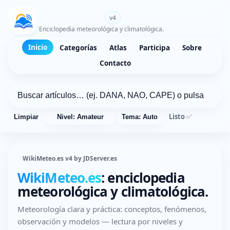
WikiMeteo.es
v4
Enciclopedia meteorológica y climatológica.
Inicio
Categorías
Atlas
Participa
Sobre
Contacto
Listo ✅
Limpiar
Nivel: Amateur
Tema: Auto
WikiMeteo.es v4 by JDServer.es
WikiMeteo.es
: enciclopedia
meteorológica y climatológica.
Meteorología clara y práctica: conceptos, fenómenos,
observación y modelos — lectura por niveles y