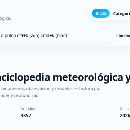
Inicio
Categor
ógica.
Limpia
nciclopedia meteorológica y
s, fenómenos, observación y modelos — lectura por
nder y profundizar.
Artículos
Última
3357
2026