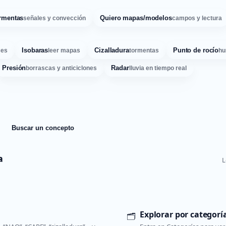
rmentas
Quiero mapas/modelos
señales y convección
campos y lectura
Isobaras
Cizalladura
Punto de rocío
ses
leer mapas
tormentas
hu
Presión
Radar
borrascas y anticiclones
lluvia en tiempo real
Buscar un concepto
a
L
Explorar por categorí
🗂️