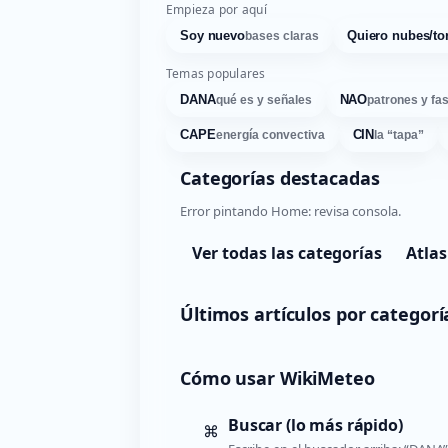
Empieza por aquí
Soy nuevo
Quiero nubes/to
bases claras
Temas populares
DANA
NAO
qué es y señales
patrones y fa
CAPE
CIN
energía convectiva
la “tapa”
Categorías destacadas
Error pintando Home: revisa consola.
Ver todas las categorías
Atlas
Últimos artículos por categorí
Cómo usar WikiMeteo
Buscar (lo más rápido)
⌘