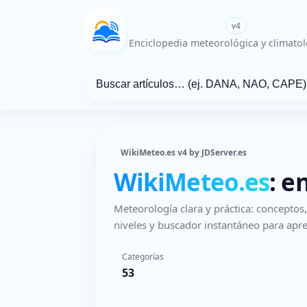
WikiMeteo.es
v4
Enciclopedia meteorológica y climatol
WikiMeteo.es v4 by JDServer.es
WikiMeteo.es
: e
Meteorología clara y práctica: concepto
niveles y buscador instantáneo para apre
Categorías
53