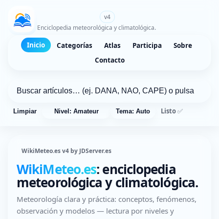
WikiMeteo.es
v4
Enciclopedia meteorológica y climatológica.
Inicio
Categorías
Atlas
Participa
Sobre
Contacto
Listo ✅
Limpiar
Nivel: Amateur
Tema: Auto
WikiMeteo.es v4 by JDServer.es
WikiMeteo.es
: enciclopedia
meteorológica y climatológica.
Meteorología clara y práctica: conceptos, fenómenos,
observación y modelos — lectura por niveles y