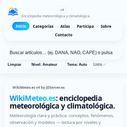
WikiMeteo.es
v4
Enciclopedia meteorológica y climatológica.
Inicio
Categorías
Atlas
Participa
Sobre
Contacto
Listo ✅
Limpiar
Nivel: Amateur
Tema: Auto
WikiMeteo.es v4 by JDServer.es
WikiMeteo.es
: enciclopedia
meteorológica y climatológica.
Meteorología clara y práctica: conceptos, fenómenos,
observación y modelos — lectura por niveles y