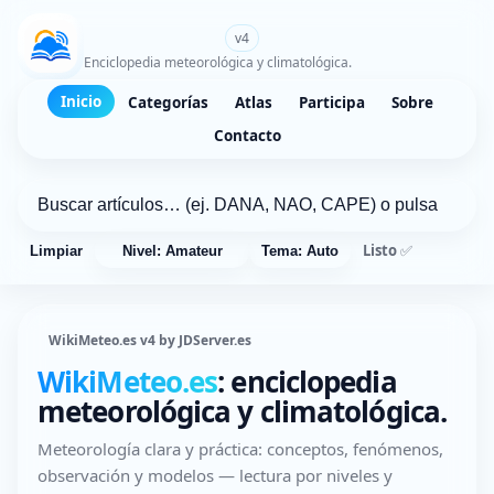
WikiMeteo.es
v4
Enciclopedia meteorológica y climatológica.
Inicio
Categorías
Atlas
Participa
Sobre
Contacto
Listo ✅
Limpiar
Nivel: Amateur
Tema: Auto
WikiMeteo.es v4 by JDServer.es
WikiMeteo.es
: enciclopedia
meteorológica y climatológica.
Meteorología clara y práctica: conceptos, fenómenos,
observación y modelos — lectura por niveles y