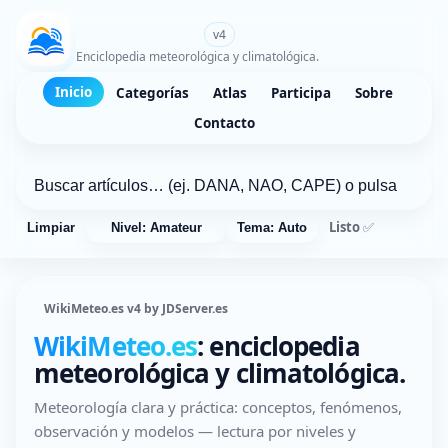
WikiMeteo.es
v4
Enciclopedia meteorológica y climatológica.
Inicio
Categorías
Atlas
Participa
Sobre
Contacto
Listo ✅
Limpiar
Nivel: Amateur
Tema: Auto
WikiMeteo.es v4 by JDServer.es
WikiMeteo.es
: enciclopedia
meteorológica y climatológica.
Meteorología clara y práctica: conceptos, fenómenos,
observación y modelos — lectura por niveles y