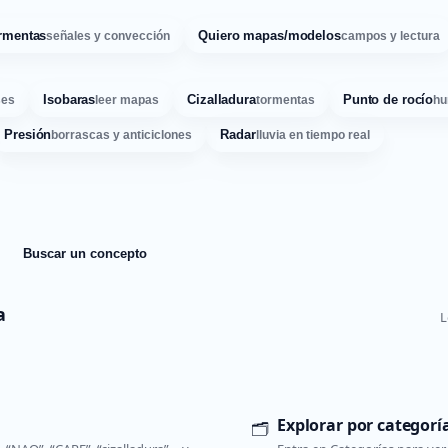
rmentas
Quiero mapas/modelos
señales y convección
campos y lectura
Isobaras
Cizalladura
Punto de rocío
ses
leer mapas
tormentas
hu
Presión
Radar
borrascas y anticiclones
lluvia en tiempo real
Buscar un concepto
a
L
Explorar por categorí
🗂️