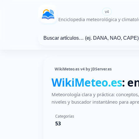
WikiMeteo.es
v4
Enciclopedia meteorológica y climatol
WikiMeteo.es v4 by JDServer.es
WikiMeteo.es
: e
Meteorología clara y práctica: concepto
niveles y buscador instantáneo para apre
Categorías
53