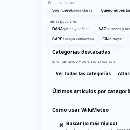
Empieza por aquí
Soy nuevo
Quiero nubes/to
bases claras
Temas populares
DANA
NAO
qué es y señales
patrones y fa
CAPE
CIN
energía convectiva
la “tapa”
Categorías destacadas
Error pintando Home: revisa consola.
Ver todas las categorías
Atlas
Últimos artículos por categorí
Cómo usar WikiMeteo
Buscar (lo más rápido)
⌘