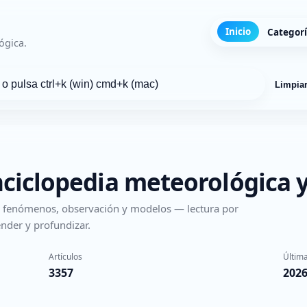
Inicio
Categor
ógica.
Limpia
nciclopedia meteorológica y
s, fenómenos, observación y modelos — lectura por
nder y profundizar.
Artículos
Última
3357
2026