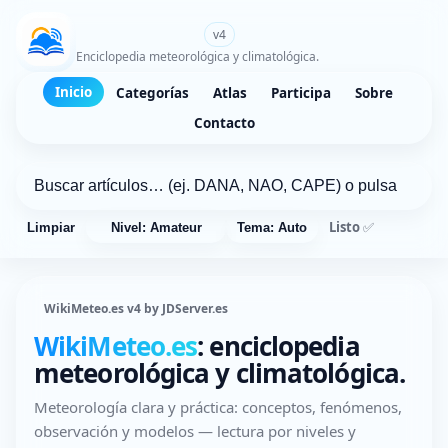
WikiMeteo.es
v4
Enciclopedia meteorológica y climatológica.
Inicio
Categorías
Atlas
Participa
Sobre
Contacto
Listo ✅
Limpiar
Nivel: Amateur
Tema: Auto
WikiMeteo.es v4 by JDServer.es
WikiMeteo.es
: enciclopedia
meteorológica y climatológica.
Meteorología clara y práctica: conceptos, fenómenos,
observación y modelos — lectura por niveles y