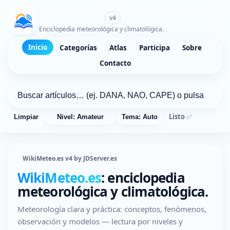
WikiMeteo.es
v4
Enciclopedia meteorológica y climatológica.
Inicio
Categorías
Atlas
Participa
Sobre
Contacto
Listo ✅
Limpiar
Nivel: Amateur
Tema: Auto
WikiMeteo.es v4 by JDServer.es
WikiMeteo.es
: enciclopedia
meteorológica y climatológica.
Meteorología clara y práctica: conceptos, fenómenos,
observación y modelos — lectura por niveles y