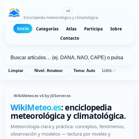
WikiMeteo.es
v4
Enciclopedia meteorológica y climatológica.
Inicio
Categorías
Atlas
Participa
Sobre
Contacto
Listo ✅
Limpiar
Nivel: Amateur
Tema: Auto
WikiMeteo.es v4 by JDServer.es
WikiMeteo.es
: enciclopedia
meteorológica y climatológica.
Meteorología clara y práctica: conceptos, fenómenos,
observación y modelos — lectura por niveles y