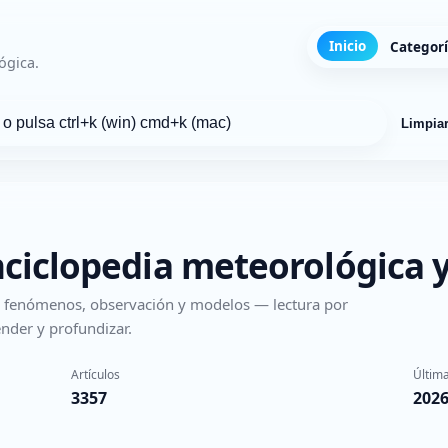
Inicio
Categor
ógica.
Limpia
nciclopedia meteorológica y
s, fenómenos, observación y modelos — lectura por
nder y profundizar.
Artículos
Última
3357
2026