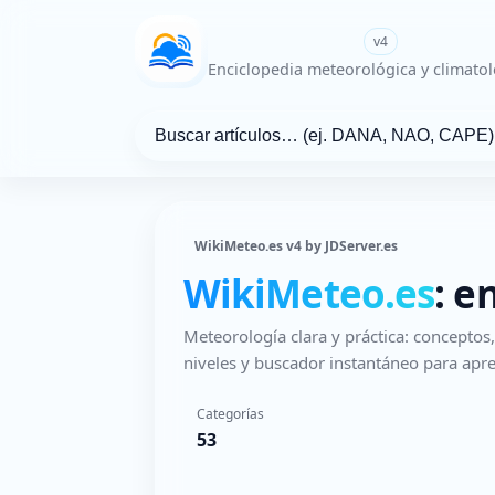
WikiMeteo.es
v4
Enciclopedia meteorológica y climatol
WikiMeteo.es v4 by JDServer.es
WikiMeteo.es
: e
Meteorología clara y práctica: concepto
niveles y buscador instantáneo para apre
Categorías
53