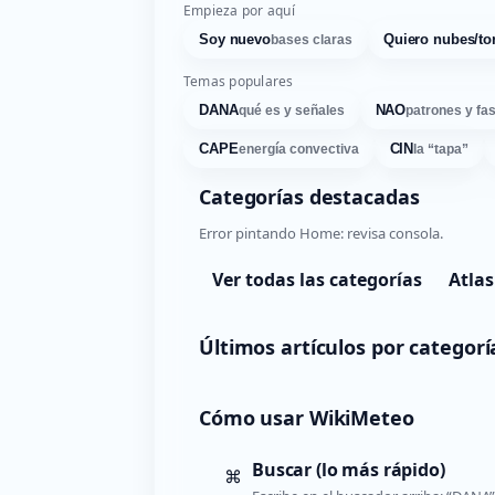
Empieza por aquí
Soy nuevo
Quiero nubes/to
bases claras
Temas populares
DANA
NAO
qué es y señales
patrones y fa
CAPE
CIN
energía convectiva
la “tapa”
Categorías destacadas
Error pintando Home: revisa consola.
Ver todas las categorías
Atlas
Últimos artículos por categorí
Cómo usar WikiMeteo
Buscar (lo más rápido)
⌘