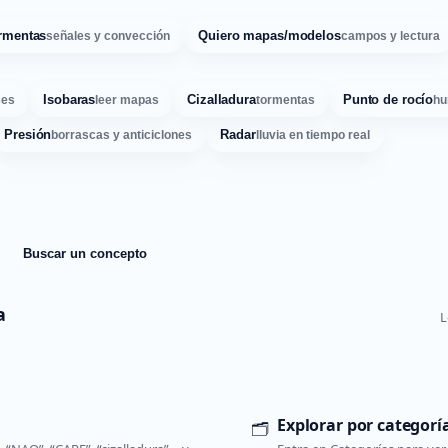
rmentas
Quiero mapas/modelos
señales y convección
campos y lectura
Isobaras
Cizalladura
Punto de rocío
ses
leer mapas
tormentas
hu
Presión
Radar
borrascas y anticiclones
lluvia en tiempo real
Buscar un concepto
a
L
Explorar por categorí
🗂️